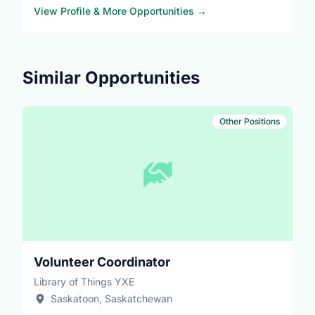
View Profile & More Opportunities
→
equitable access to global health, quality education
and economic opportunities.
https://resultscanada.ca/what-we-do
Similar Opportunities
Other Positions
Volunteer Coordinator
Library of Things YXE
Saskatoon, Saskatchewan