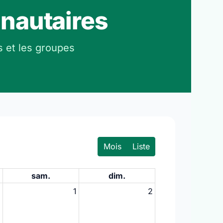
nautaires
s et les groupes
Mois
Liste
sam.
dim.
1
1
2