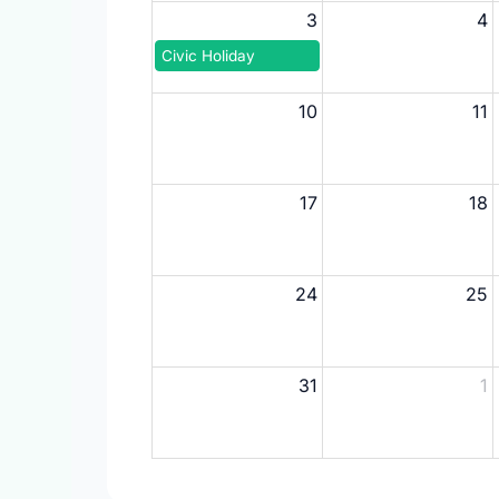
3
4
Civic Holiday
10
11
17
18
24
25
31
1