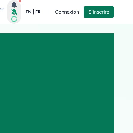
Notifications actives
ez-
Connexion
S'inscrire
EN
|
FR