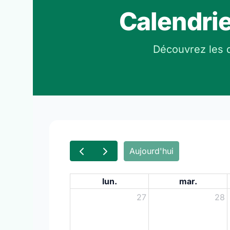
Calendri
Découvrez les d
Aujourd'hui
lun.
mar.
27
28