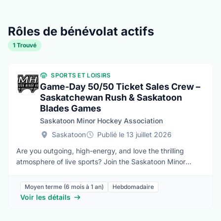
Rôles de bénévolat actifs
1 Trouvé
SPORTS ET LOISIRS
Game-Day 50/50 Ticket Sales Crew –
Saskatchewan Rush & Saskatoon
Blades Games
Saskatoon Minor Hockey Association
Saskatoon
Publié le 13 juillet 2026
Are you outgoing, high-energy, and love the thrilling
atmosphere of live sports? Join the Saskatoon Minor
Hockey Association (SMHA) Game-Day Crew at the
SaskTel Centre! We are looking for motivated 50/50 ticket
Moyen terme (6 mois à 1 an)
Hebdomadaire
sellers for upcoming Saskatoon Blades (WHL) and
Voir les détails
Saskatchewan Rush (NLL) home games.This is a fun, fast-
paced, and low-commitment volunteer opportunity. You