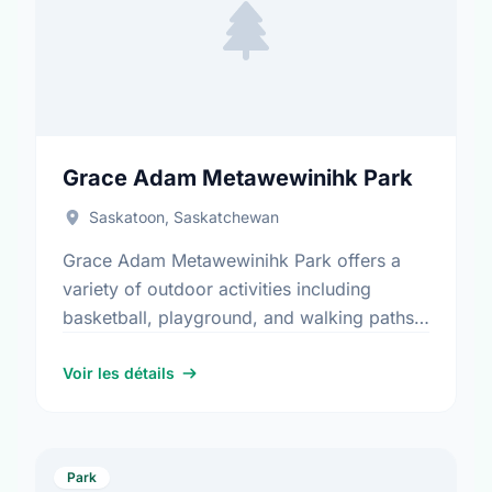
Grace Adam Metawewinihk Park
Saskatoon, Saskatchewan
Grace Adam Metawewinihk Park offers a
variety of outdoor activities including
basketball, playground, and walking paths.
It is a great spot for community members to
enjoy the fresh air.
Voir les détails
Park