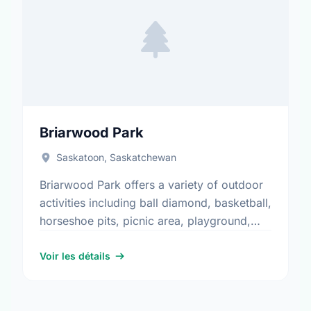
Briarwood Park
Saskatoon, Saskatchewan
Briarwood Park offers a variety of outdoor
activities including ball diamond, basketball,
horseshoe pits, picnic area, playground,
soccer, walking paths, and water play. It is
a great spot for community …
Voir les détails