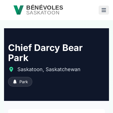
Passer au contenu principal
BÉNÉVOLES
SASKATOON
Ouvri
Chief Darcy Bear
Park
Saskatoon, Saskatchewan
Park