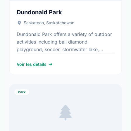
Dundonald Park
Saskatoon, Saskatchewan
Dundonald Park offers a variety of outdoor
activities including ball diamond,
playground, soccer, stormwater lake,
toboggan hill, walking paths, and water
play. It is a great spot for community
Voir les détails
members …
Park