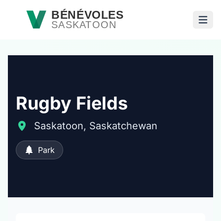
Passer au contenu principal
BÉNÉVOLES
SASKATOON
Ouvri
Rugby Fields
Saskatoon, Saskatchewan
Park