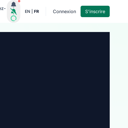
Notifications actives
ez-
Connexion
S'inscrire
EN
|
FR