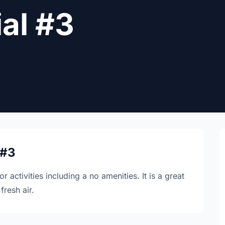
ial #3
 #3
r activities including a no amenities. It is a great
resh air.