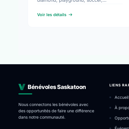
diamond, playground, soccer,
stormwater lake, toboggan hill,
walking paths, and water play. It is a
Voir les détails
great spot for community members …
LIENS RA
Bénévoles Saskatoon
Accueil
Nous connectons les bénévoles avec
À prop
des opportunités de faire une différence
dans notre communauté.
Opportu
Événem