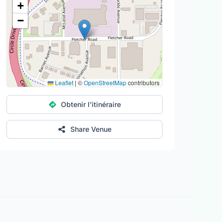
+
−
Leaflet
|
©
OpenStreetMap
contributors
Obtenir l'itinéraire
Share Venue