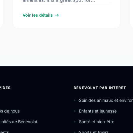
amenities. It is a great spot for
community members to enjoy the fresh
air.
Voir les détails
PIDES
BÉNÉVOLAT PAR INTÉRÊT
Soin des animaux et envir
os de nous
Enfants et jeunesse
nités de Bénévolat
Santé et bien-être
ents
Sports et loisirs