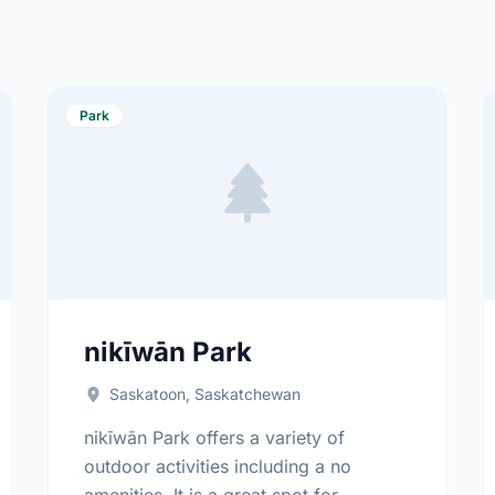
Park
nikīwān Park
Saskatoon, Saskatchewan
nikīwān Park offers a variety of
outdoor activities including a no