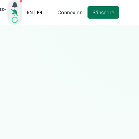
Notifications actives
ez-
Connexion
S'inscrire
EN
|
FR