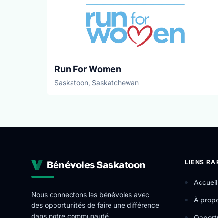
Run For Women
Saskatoon, Saskatchewan
LIENS RA
Bénévoles Saskatoon
Accueil
Nous connectons les bénévoles avec
À prop
des opportunités de faire une différence
dans notre communauté.
Opportu