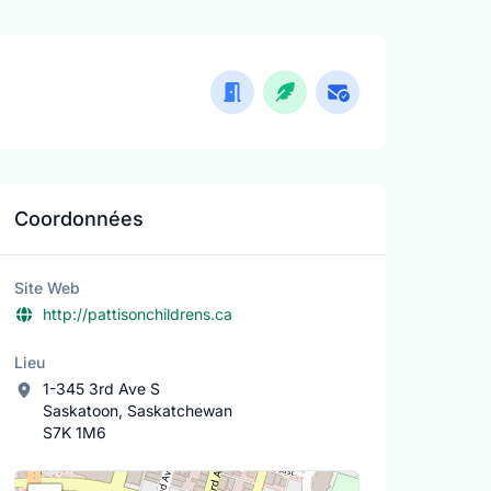
Coordonnées
Site Web
http://pattisonchildrens.ca
Lieu
1-345 3rd Ave S
Saskatoon, Saskatchewan
S7K 1M6
Lieu