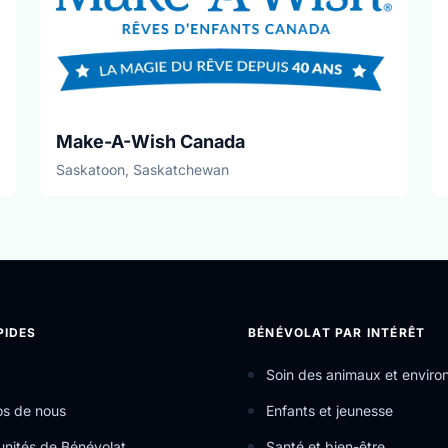
Make-A-Wish Canada
Saskatoon, Saskatchewan
PIDES
BÉNÉVOLAT PAR INTÉRÊT
Soin des animaux et envir
os de nous
Enfants et jeunesse
nités de Bénévolat
Santé et bien-être