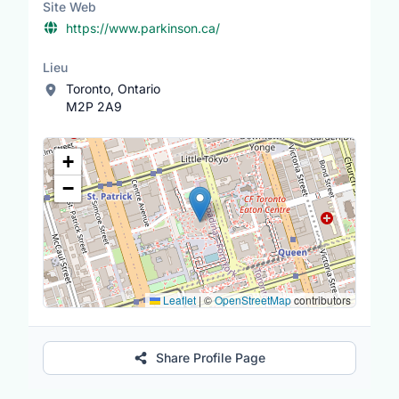
Site Web
https://www.parkinson.ca/
Lieu
Toronto, Ontario
M2P 2A9
Lieu
+
−
Leaflet
|
©
OpenStreetMap
contributors
Share Profile Page