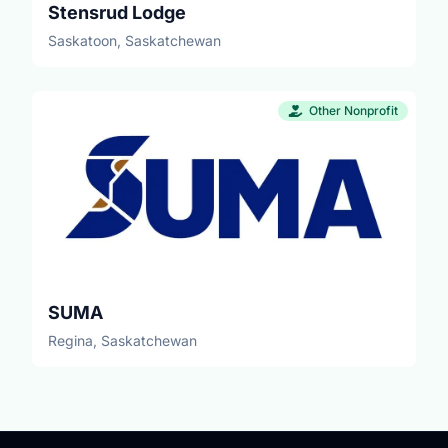
Stensrud Lodge
conseils. Il est aussi recommandé d’assister à
d’autres appels virtuels et webinaires dirigés
Saskatoon, Saskatchewan
par les employées de Résultats. Vous êtes
prêt.e à apprendre ce que signifie faire du
plaidoyer, en apprendre plus sur les causes et
Other Nonprofit
solutions à l’extrême pauvreté, puis vous vous
engagez à passer à l’action à chaque mois?
Joignez-vous à nous! Inscrivez-vous en tant
que bénévole aujourd'hui!
SUMA
Regina, Saskatchewan