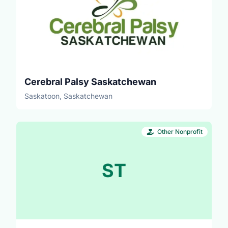
concentrons notre énergie et nos efforts à
mobiliser les décideurs et décideuses
politiques comme les chef.fe.s de partis,
député.es, sénateurs et sénatrices, car ils et
elles détiennent le pouvoir d’améliorer les
politiques et de faire les investissements
requis pour éradiquer l’extrême pauvreté.
Cerebral Palsy Saskatchewan
Nous faisons aussi de la sensibilisation en
Saskatoon, Saskatchewan
écrivant des lettres ouvertes aux journaux, en
utilisant les médias sociaux, en collectant des
fonds et bien plus. Souvent, la première étape
Other Nonprofit
est d’attirer l’attention sur ces enjeux et de les
faire connaître — et de maintenir la pression.
Cela peut sembler être un petit pas, mais les
ST
actions s’accumulent et ont ainsi de l’impact.
engagement : 1 an minimum, 1-2 heures par
semaine en moyenne structure de soutien :
Les bénévoles se réunissent (virtuellement) en
groupes locaux tous les mois et comptent sur
leur.s leader.s de groupe pour obtenir des