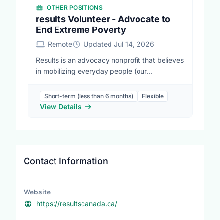
OTHER POSITIONS
results Volunteer - Advocate to
End Extreme Poverty
Remote
Updated Jul 14, 2026
Results is an advocacy nonprofit that believes
in mobilizing everyday people (our
volunteers) to generate the political will to end
extreme poverty in low-and middle-income
Short-term (less than 6 months)
Flexible
countries. We focus our work on global health,
View Details
access to quality education and economic
opportunities. We direct our energy and
efforts at government decision makers like
party leaders, Members of Parliament and
senators because they have the power to
Contact Information
improve policies and make the monetary
investments needed to end extreme poverty.
We also raise awareness by writing letters to
Website
the editor (LTEs) and op-eds, using social
https://resultscanada.ca/
media, fundraising and more. Oftentimes the